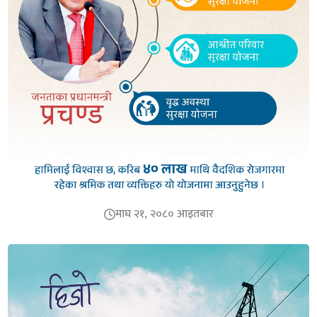
माघ २१, २०८० आइतबार