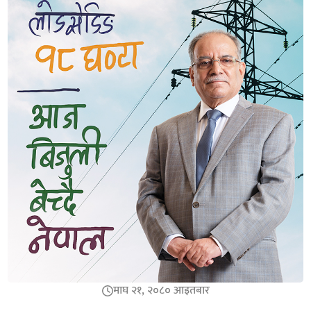
माघ २१, २०८० आइतबार