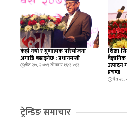
केही नयाँ र गुणात्मक परियोजना
शिक्षा सि
अगाडि बढाइनेछ : प्रधानमन्त्री
वैज्ञानि
उत्पादन गर्
चैत २७, २०७९ सोमबार १६:३५:१३
प्रचण्ड
चैत २६,
ट्रेन्डिङ समाचार