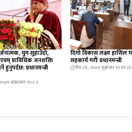
र्जनात्मक, युग सुहाउँदो,
दिगो विकास लक्ष्य हासिल गर
क एवम् प्राविधिक जनशक्ति
सहकार्य गरौँः प्रधानमन्त्री
ने हुनुपर्दछ: प्रधानमन्त्री
चैत २४, २०७९ शुक्रबार १२:१२:३३
 २०७९ आइतबार १५:८:६