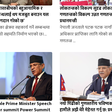
 भारतबीचको बहुआयामिक र
लोकतन्त्रको विकल्प सुदृढ लोकतन्
्बन्धलाई थप मजबूत बनाउन यस
गणतन्त्रको विकल्प उन्नत गणतन्त्र
ोगदान गरेको छ’
प्रधानमन्त्री
 क्षेत्रमा सहकार्य गर्ने सम्बन्धमा
नेपाली जनताले पटक पटक नाग
यो सहमति निर्माण भएको छ।…
अधिकार प्राप्तिका लागि गरेको सं
गणतन्त्र …
ble Prime Minister Speech
नयाँ पिँढीको गुणस्तरीय भविष्य
r summit Power Summit
हामीले अझै धेरै मेहेनत गर्नु छ: प्रध