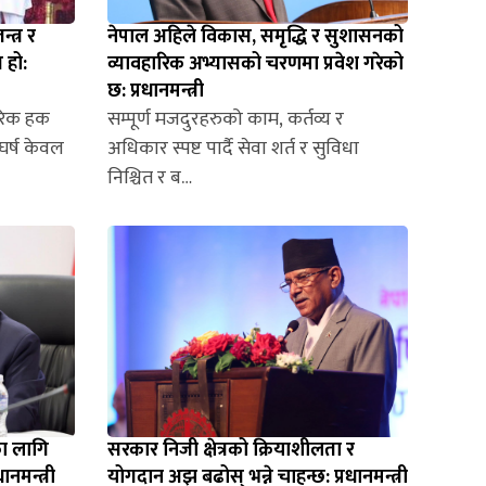
त्र र
नेपाल अहिले विकास, समृद्धि र सुशासनको
 हो:
व्यावहारिक अभ्यासको चरणमा प्रवेश गरेको
छ: प्रधानमन्त्री
रिक हक
सम्पूर्ण मजदुरहरुको काम, कर्तव्य र
घर्ष केवल
अधिकार स्पष्ट पार्दै सेवा शर्त र सुविधा
निश्चित र ब…
का लागि
सरकार निजी क्षेत्रको क्रियाशीलता र
ानमन्त्री
योगदान अझ बढोस् भन्ने चाहन्छ: प्रधानमन्त्री