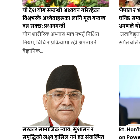
यो देश योग सम्वन्धी अध्ययन गरिरहेका
‘नेपाल र
विश्वभरकै अध्येताहरूका लागि मूल गन्तव्य
घनिष्ठ सम
बन्न सक्छ: प्रधानमन्त्री
भ्रमणले य
योग शारीरिक अभ्यास मात्र नभई निश्चित
जलविद्युतका
नियम, विधि र प्रक्रियामा रही अपनाउने
समेत बलि
वैज्ञानिक…
सरकार सामाजिक न्याय, सुशासन र
Rt. Hon’
समृद्धिको लक्ष्य हासिल गर्न दृढ संकल्पित
on Powe