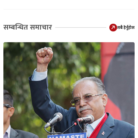
सम्बन्धित समाचार
सबै हेर्नुहोस