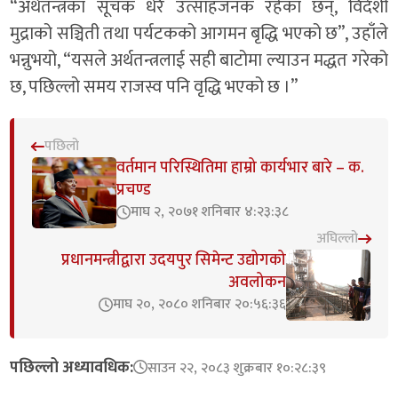
“अर्थतन्त्रका सूचक धेरै उत्साहजनक रहेका छन्, विदेशी
मुद्राको सञ्चिती तथा पर्यटकको आगमन बृद्धि भएको छ”, उहाँले
भन्नुभयो, “यसले अर्थतन्त्रलाई सही बाटोमा ल्याउन मद्धत गरेको
छ, पछिल्लो समय राजस्व पनि वृद्धि भएको छ ।”
पछिलो
वर्तमान परिस्थितिमा हाम्रो कार्यभार बारे – क.
प्रचण्ड
माघ २, २०७१ शनिबार ४:२३:३८
अघिल्लो
प्रधानमन्त्रीद्वारा उदयपुर सिमेन्ट उद्योगको
अवलोकन
माघ २०, २०८० शनिबार २०:५६:३६
पछिल्लो अध्यावधिक:
साउन २२, २०८३ शुक्रबार १०:२८:३९