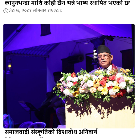
'कानुनभन्दा माथि कोही छैन भन्ने भाष्य स्थापित भएको छ'
जेठ ७, २०८१ सोमबार १२:२८:८
'समाजवादी संस्कृतिको दिशाबोध अनिवार्य'