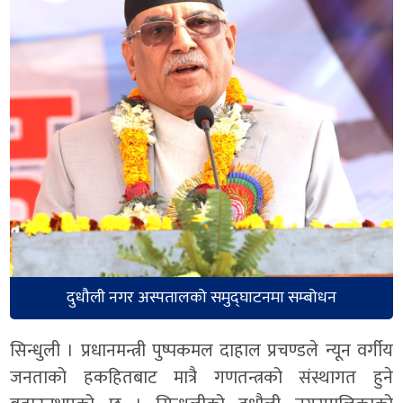
दुधौली नगर अस्पतालको समुद्घाटनमा सम्बोधन
सिन्धुली । प्रधानमन्त्री पुष्पकमल दाहाल प्रचण्डले न्यून वर्गीय
जनताको हकहितबाट मात्रै गणतन्त्रको संस्थागत हुने