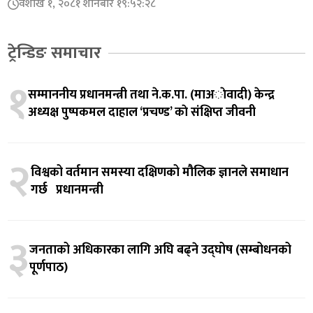
वैशाख १, २०८१ शनिबार १९:५२:२८
ट्रेन्डिङ समाचार
१
सम्माननीय प्रधानमन्त्री तथा ने.क.पा. (माअाेवादी) केन्द्र
अध्यक्ष पुष्पकमल दाहाल ‘प्रचण्ड’ काे संक्षिप्त जीवनी
२
विश्वको वर्तमान समस्या दक्षिणको मौलिक ज्ञानले समाधान
गर्छ प्रधानमन्त्री
३
जनताको अधिकारका लागि अघि बढ्ने उद्घोष (सम्बोधनको
पूर्णपाठ)