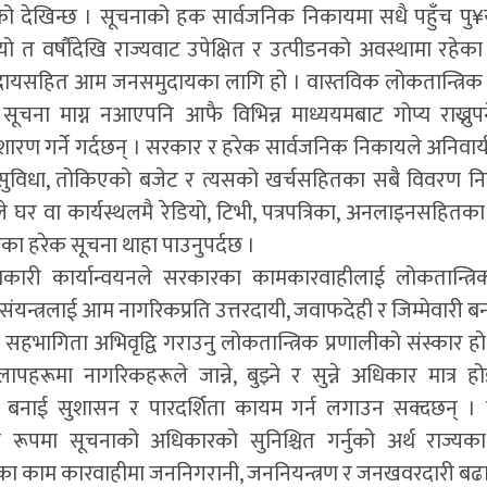
 रहेको देखिन्छ । सूचनाको हक सार्वजनिक निकायमा सधै पहुँच पु
यो त वर्षौंदेखि राज्यवाट उपेक्षित र उत्पीडनको अवस्थामा रहेक
दायसहित आम जनसमुदायका लागि हो । वास्तविक लोकतान्त्रिक अभ
 सूचना माग्न नआएपनि आफै विभिन्न माध्ययमबाट गोप्य राख्नुपर
ारण गर्ने गर्दछन् । सरकार र हरेक सार्वजनिक निकायले अनिवार
 सुविधा, तोकिएको बजेट र त्यसको खर्चसहितका सबै विवरण नि
ले घर वा कार्यस्थलमै रेडियो, टिभी, पत्रपत्रिका, अनलाइनसहितका 
का हरेक सूचना थाहा पाउनुपर्दछ ।
कारी कार्यान्वयनले सरकारका कामकारवाहीलाई लोकतान्त्रिक
ंयन्त्रलाई आम नागरिकप्रति उत्तरदायी, जवाफदेही र जिम्मेवारी ब
भागिता अभिवृद्वि गराउनु लोकतान्त्रिक प्रणालीको संस्कार हो 
पहरूमा नागरिकहरूले जान्ने, बुझ्ने र सुन्ने अधिकार मात्र हो
 बनाई सुशासन र पारदर्शिता कायम गर्न लगाउन सक्दछन् । लो
ूपमा सूचनाको अधिकारको सुनिश्चित गर्नुको अर्थ राज्यका
ा काम कारवाहीमा जननिगरानी, जननियन्त्रण र जनखवरदारी बढाउनु