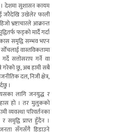
 छ । देशमा सुशासन कायम
ाई जरैदेखि उखेलेर फाली
ो भ्रष्टाचारले आक्रान्त
र्फ फड्को मार्दै गर्दा
विकास समृद्वि सम्भव भएन
िको सोँचलाई वास्तविकतामा
दे सत्तोसराप गर्ने वा
े गरेको छु, अब हामी सबै
ाजनीतिक दल, निजी क्षेत्र,
दछु ।
। यसका लागि जनयुद्ध र
तिहास हो । तर मुलुकको
हामी व्यवस्था परिवर्तनका
ृद्वि प्राप्त हुँदैन ।
 जनता सँगसँगै हिडाउने