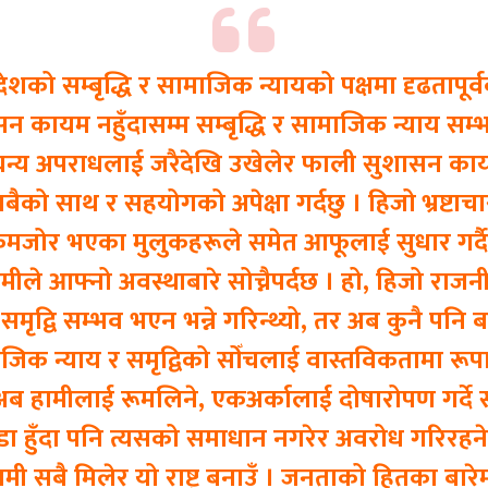
शको सम्बृद्धि र सामाजिक न्यायको पक्षमा दृढतापूर
न कायम नहुँदासम्म सम्बृद्धि र सामाजिक न्याय सम्
जघन्य अपराधलाई जरैदेखि उखेलेर फाली सुशासन काय
सबैको साथ र सहयोगको अपेक्षा गर्दछु । हिजो भ्रष्टाच
जोर भएका मुलुकहरूले समेत आफूलाई सुधार गर्दै आ
 हामीले आफ्नो अवस्थाबारे सोच्नैपर्दछ । हो, हिजो र
समृद्वि सम्भव भएन भन्ने गरिन्थ्यो, तर अब कुनै पनि ब
िक न्याय र समृद्विको सोँचलाई वास्तविकतामा रूपान
 हामीलाई रूमलिने, एकअर्कालाई दोषारोपण गर्दे सत्
 हुँदा पनि त्यसको समाधान नगरेर अवरोध गरिरहने छु
ी सबै मिलेर यो राष्ट्र बनाउँ । जनताको हितका बारेमा स