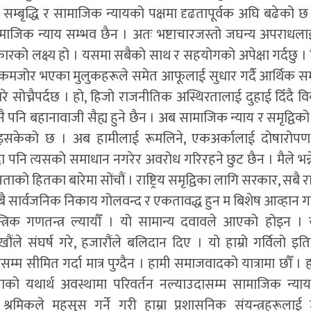
म्बृद्धि र सामाजिक न्यायको पक्षमा दृढतापूर्वक अघि बढेको
र सामाजिक न्याय सम्भव छैन । अतः भष्टाचारजस्तो जघन्य अपराधल
रको लक्ष्य हो । यसमा सबैको साथ र सहयोगको अपेक्षा गर्दछु । हिज
जोर भएका मुलुकहरूले समेत आफूलाई सुधार गर्दै आर्थिक समृद्वित
े सोच्नैपर्दछ । हो, हिजो राजनीतिक अस्थिरतालाई दुहाई दिँदै 
कुनै पनि बहानावाजी सैह्य हुने छैन । अब सामाजिक न्याय र समृद्व
 भइसकेको छ । अब हामीलाई रूमलिने, एकअर्कालाई दोषारोपण गर्
ा पनि त्यसको समाधान नगरेर अवरोध गरिरहने छुट छैन । मैले भन्न
 जनताको हितका बारेमा सोंचौं । राष्ट्रिय समृद्विका लागि सरकार, सबै र
ार्वजनिक निकाय गोलवन्द र एकतावद्ध हुन म बिशेष आव्हान गर्
त्रिक गणतन्त्र ल्यायौँ । यो सामान्य दवावले आएको होइन 
ले संघर्ष गरे, हजारौंले बलिदान दिए । यो हाम्रो गर्विलो इ
्म सीमित गर्दा मात्र पुग्दैन । हामी समाजवादको यात्रामा छौँ । 
 यथार्थ अवस्थामा परिवर्तन नल्याउदासम्म सामाजिक न्याय र सम
रमिकले महसुस गर्ने गरी हाम्रा प्रशासनिक संयन्त्रहरूलाई