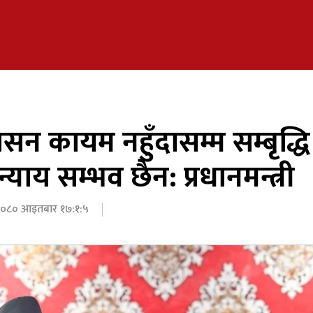
सन कायम नहुँदासम्म सम्बृद्धि
याय सम्भव छैन: प्रधानमन्त्री
२०८० आइतबार १७:१:५