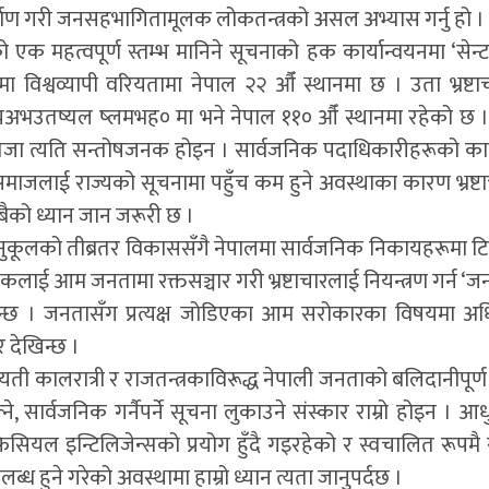
माण गरी जनसहभागितामूलक लोकतन्त्रको असल अभ्यास गर्नु हो ।
को एक महत्वपूर्ण स्तम्भ मानिने सूचनाको हक कार्यान्वयनमा ‘सेन्ट
मा विश्वव्यापी वरियतामा नेपाल २२ औँ स्थानमा छ । उता भ्रष
ष्यल ष्लमभह० मा भने नेपाल ११० औँ स्थानमा रहेको छ । सर्
 नतिजा त्यति सन्तोषजनक होइन । सार्वजनिक पदाधिकारीहरूको क
ाजलाई राज्यको सूचनामा पहुँच कम हुने अवस्थाका कारण भ्रष्टा
 सबैको ध्यान जान जरूरी छ ।
नुकूलको तीब्रतर विकाससँगै नेपालमा सार्वजनिक निकायहरूमा टिज
हकलाई आम जनतामा रक्तसञ्चार गरी भ्रष्टाचारलाई नियन्त्रण गर्न ‘ज
 देखिन्छ । जनतासँग प्रत्यक्ष जोडिएका आम सरोकारका विषयमा
 देखिन्छ ।
ती कालरात्री र राजतन्त्रकाविरूद्ध नेपाली जनताको बलिदानीपूर्ण
ने, सार्वजनिक गर्नैपर्ने सूचना लुकाउने संस्कार राम्रो होइन । 
टिफिसियल इन्टिलिजेन्सको प्रयोग हुँदै गइरहेको र स्वचालित रूपमै 
लब्ध हुने गरेको अवस्थामा हाम्रो ध्यान त्यता जानुपर्दछ ।