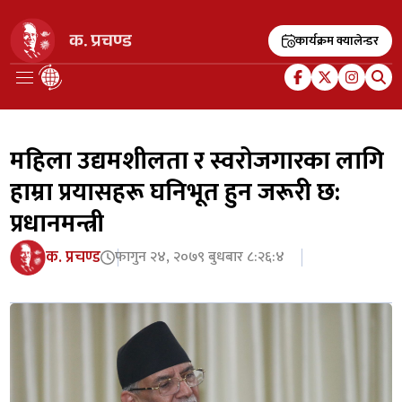
कार्यक्रम क्यालेन्डर
महिला उद्यमशीलता र स्वरोजगारका लागि
हाम्रा प्रयासहरू घनिभूत हुन जरूरी छ:
प्रधानमन्त्री
क. प्रचण्ड
फागुन २४, २०७९ बुधबार ८:२६:४