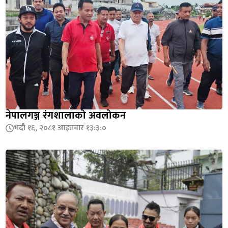
नेपालगञ्ज रंगशालाको अवलोकन
भदौ १६, २०८१ आइतबार १३:३:०