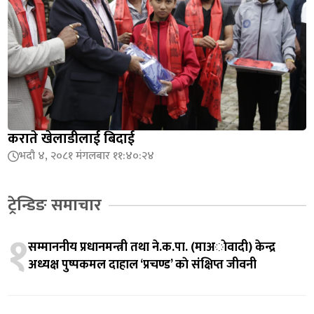
कराते खेलाडीलाई बिदाई
भदौ ४, २०८१ मंगलबार ११:४०:२४
ट्रेन्डिङ समाचार
१
सम्माननीय प्रधानमन्त्री तथा ने.क.पा. (माअाेवादी) केन्द्र
अध्यक्ष पुष्पकमल दाहाल ‘प्रचण्ड’ काे संक्षिप्त जीवनी