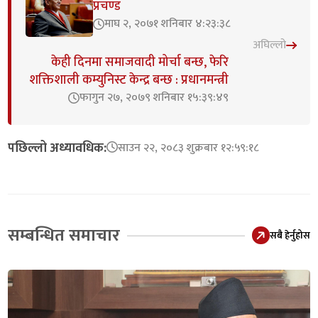
प्रचण्ड
माघ २, २०७१ शनिबार ४:२३:३८
अघिल्लो
केही दिनमा समाजवादी मोर्चा बन्छ, फेरि
शक्तिशाली कम्युनिस्ट केन्द्र बन्छ : प्रधानमन्त्री
फागुन २७, २०७९ शनिबार १५:३९:४९
पछिल्लो अध्यावधिक:
साउन २२, २०८३ शुक्रबार १२:५९:१८
सम्बन्धित समाचार
सबै हेर्नुहोस