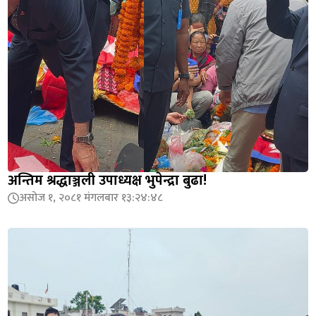
अन्तिम श्रद्धाञ्जली उपाध्यक्ष भुपेन्द्रा बुढा!
असोज १, २०८१ मंगलबार १३:२४:४८