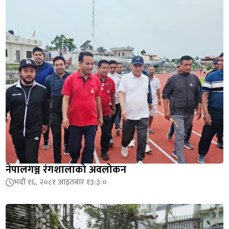
नेपालगञ्ज रंगशालाको अवलोकन
भदौ १६, २०८१ आइतबार १३:३:०