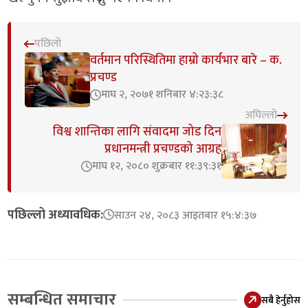
पछिलो
वर्तमान परिस्थितिमा हाम्रो कार्यभार बारे – क.
प्रचण्ड
माघ २, २०७१ शनिबार ४:२३:३८
अघिल्लो
विश्व शान्तिका लागि संवादमा जोड दिन
प्रधानमन्त्री प्रचण्डको आग्रह
माघ १२, २०८० शुक्रबार ११:३९:३१
पछिल्लो अध्यावधिक:
साउन २४, २०८३ आइतबार १५:४:३७
सम्बन्धित समाचार
सबै हेर्नुहोस