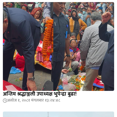
अन्तिम श्रद्धाञ्जली उपाध्यक्ष भुपेन्द्रा बुढा!
असोज १, २०८१ मंगलबार १३:२४:४८