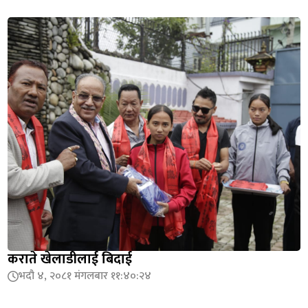
कराते खेलाडीलाई बिदाई
भदौ ४, २०८१ मंगलबार ११:४०:२४