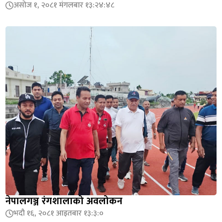
असोज १, २०८१ मंगलबार १३:२४:४८
नेपालगञ्ज रंगशालाको अवलोकन
भदौ १६, २०८१ आइतबार १३:३:०