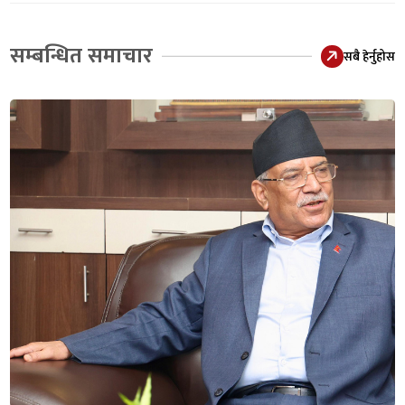
सम्बन्धित समाचार
सबै हेर्नुहोस