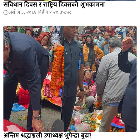
संविधान दिवस र राष्ट्रिय दिवसको शुभकामना
असोज ३, २०८१ बिहीबार २०:३५:५८
अन्तिम श्रद्धाञ्जली उपाध्यक्ष भुपेन्द्रा बुढा!