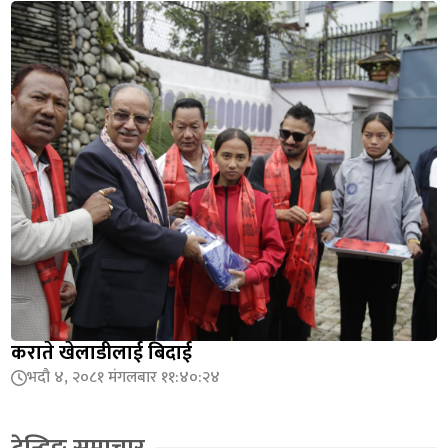
कराते खेलाडीलाई बिदाई
भदौ ४, २०८१ मंगलबार ११:४०:२४