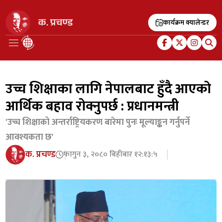
कार्यक्रम क्यालेन्डर
उच्च शिक्षाका लागि नेपालबाट हुँदै आएको
आर्थिक बहाव रोक्नुपर्छ : प्रधानमन्त्री
'उच्च शिक्षाको अन्तर्राष्ट्रियकरण बारेमा पुनः मूल्याङ्कन गर्नुपर्ने
आवश्यकता छ'
क. प्रचण्ड
फागुन ३, २०८० बिहीबार १२:१३:५