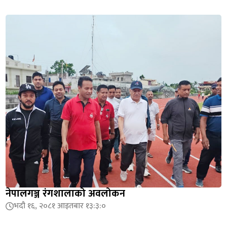
नेपालगञ्ज रंगशालाको अवलोकन
भदौ १६, २०८१ आइतबार १३:३:०