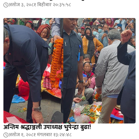
असोज ३, २०८१ बिहीबार २०:३५:५८
अन्तिम श्रद्धाञ्जली उपाध्यक्ष भुपेन्द्रा बुढा!
असोज १, २०८१ मंगलबार १३:२४:४८