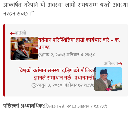
आकर्षित गरेपनि यो अवस्था लामो समयसम्म यस्तो अवस्था
नरहन सक्छ ।”
पछिलो
वर्तमान परिस्थितिमा हाम्रो कार्यभार बारे – क.
प्रचण्ड
माघ २, २०७१ शनिबार ४:२३:३८
अघिल्लो
विश्वको वर्तमान समस्या दक्षिणको मौलिक
ज्ञानले समाधान गर्छ प्रधानमन्त्री
फागुन ३, २०८० बिहीबार १२:१८:४१
पछिल्लो अध्यावधिक:
साउन २४, २०८३ आइतबार १३:१३:५