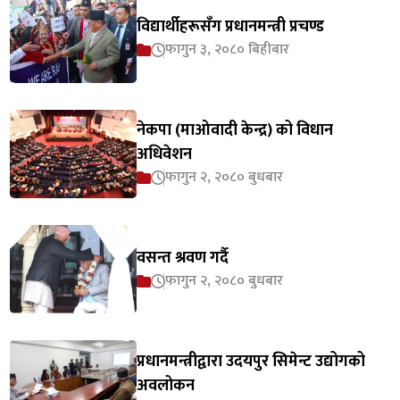
विद्यार्थीहरूसँग प्रधानमन्त्री प्रचण्ड
फागुन ३, २०८० बिहीबार
नेकपा (माओवादी केन्द्र) को विधान
अधिवेशन
फागुन २, २०८० बुधबार
वसन्त श्रवण गर्दै
फागुन २, २०८० बुधबार
प्रधानमन्त्रीद्वारा उदयपुर सिमेन्ट उद्योगको
अवलोकन