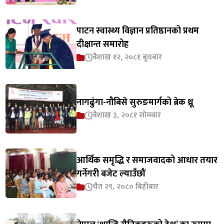
पाटन स्वास्थ्य विज्ञान प्रतिष्ठानको प्रथम
दीक्षान्त समारोह
वैशाख १२, २०८१ बुधबार
नागढुंगा-नौबिसे सुरुङमार्गको ब्रेक थ्रू
वैशाख ३, २०८१ सोमबार
आर्थिक समृद्धि र समाजवादको आधार तयार
गर्नेगरी बजेट ल्याउँछौं
चैत २९, २०८० बिहीबार