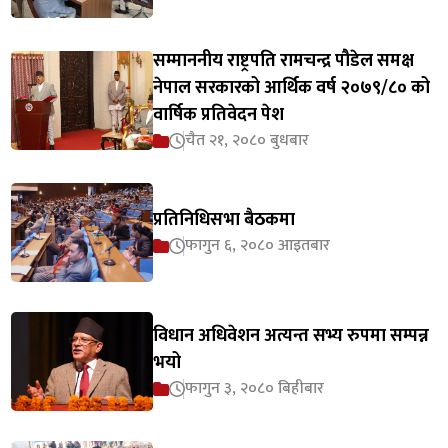
सम्माननीय राष्ट्रपति रामचन्द्र पौडेल समक्ष
नेपाल सरकारको आर्थिक वर्ष २०७९/८० को
वार्षिक प्रतिवेदन पेश
चैत २१, २०८० बुधबार
प्रतिनिधिसभा बैठकमा
फागुन ६, २०८० आइतबार
विधान अधिवेशन अत्यन्त सभ्य रुपमा सम्पन्न
भयो
फागुन ३, २०८० बिहीबार