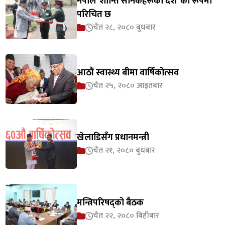
नेपाल ‘शान्ति सैनिकहरूको देश’ का रूपमा
परिचित छ
चैत २८, २०८० बुधबार
आठौं स्वास्थ्य बीमा वार्षिकोत्सव
चैत २५, २०८० आइतबार
खेलाडिसँग प्रधानमन्त्री
चैत २१, २०८० बुधबार
मन्त्रिपरिषद्को बैठक
चैत २२, २०८० बिहीबार