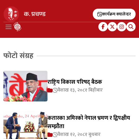
कार्यक्रम क्यालेन्डर
फोटो संग्रह
राष्ट्रिय विकास परिषद् बैठक
वैशाख १३, २०८१ बिहीबार
कतारका अमिरको नेपाल भ्रमण र द्विपक्षीय
सम्झौता
वैशाख १२, २०८१ बुधबार