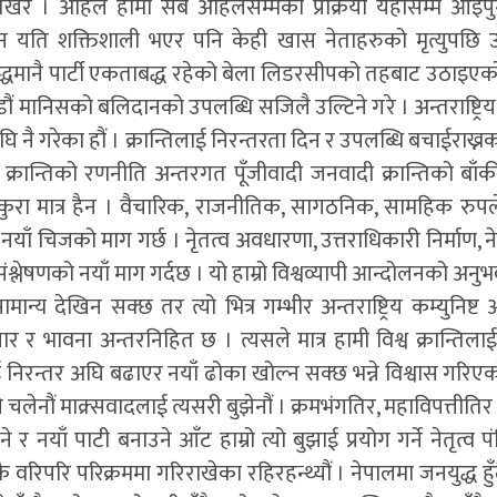
खेर । अहिले हामी सबै अहिलेसम्मका प्रक्रिया यहाँसम्म आइपु
किन यति शक्तिशाली भएर पनि केही खास नेताहरुको मृत्युपछि
धमानै पार्टी एकताबद्ध रहेको बेला लिडरसीपको तहबाट उठाइएको
ौं मानिसको बलिदानको उपलब्धि सजिलै उल्टिने गरे । अन्तराष्ट्रिय क
ि नै गरेका हौं । क्रान्तिलाई निरन्तरता दिन र उपलब्धि बचाईराख्
क्रान्तिको रणनीति अन्तरगत पूँजीवादी जनवादी क्रान्तिको बाँकी क
 कुरा मात्र हैन । वैचारिक, राजनीतिक, सागठनिक, सामहिक रुपल
नयाँ चिजको माग गर्छ । नेृतत्व अवधारणा, उत्तराधिकारी निर्माण, ने
ंश्लेषणको नयाँ माग गर्दछ । यो हाम्रो विश्वव्यापी आन्दोलनको अन
दा सामान्य देखिन सक्छ तर त्यो भित्र गम्भीर अन्तराष्ट्रिय कम्युनिष्ट
ार र भावना अन्तरनिहित छ । त्यसले मात्र हामी विश्व क्रान्तिल
ई निरन्तर अघि बढाएर नयाँ ढोका खोल्न सक्छ भन्ने विश्वास गरिएको
 चलेनौं माक्र्सवादलाई त्यसरी बुझेनौं । क्रमभंगतिर, महाविपत्तीतिर ब
े र नयाँ पाटी बनाउने आँट हाम्रो त्यो बुझाई प्रयोग गर्ने नेतृत्व पं
वरिपरि परिक्रममा गरिराखेका रहिरहन्थ्यौं । नेपालमा जनयुद्ध हुँद