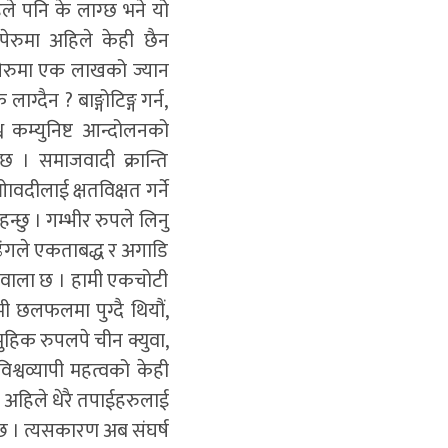
िले पनि के लाग्छ भने यो
पेरुमा अहिले केही छैन
, पेरुमा एक लाखको ज्यान
ग्दैन ? बाङ्गोटिङ्ग गर्न,
श्व कम्युनिष्ट आन्दोलनको
 छ । समाजवादी क्रान्ति
ओावदीलाई क्षतविक्षत गर्ने
ाहन्छु । गम्भीर रुपले लिनु
ाँ ढंगले एकताबद्ध र अगाडि
े वाला छ । हामी एकचोटी
मी छलफलमा पुग्दै थियौं,
मुहिक रुपलपे चीन क्युवा,
िश्वव्यापी महत्वको केही
। अहिले धेरै तपाईहरुलाई
ुन्छ । त्यसकारण अब संघर्ष