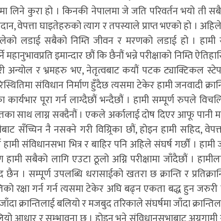
मा लिने कुरा हो । किनकी नेपालमा जे जति परिवर्तन भयो ती सबै 
ान, वेपत्ता घाइतेहरुको त्याग र तपस्याले प्राप्त भएको हो । अहिले
लेको लडाई सबैको निम्ति जीवन र मरणको लडाई हो । हामी सह
्ने महानुभावप्रति इमान्दार छौं कि छैनौं भन्ने परीक्षाको निम्ति ऐतिह
ोरी अन्योल र भ्रमहरु भए, नेतृत्वबाट कयौं पटक ट्याक्टिकल स्टेप
थितिमा संविधान निर्माण हुँदैछ त्यसमा टेकेर हामी जनवादी क्रान्
 कार्यभार पूरा गर्न लाग्दैछौं भन्दैछौं । हामी सम्पूर्ण रुपले 
तका साथ लाग्न सक्दैनौं । एकले अर्कालाई दोष दिएर आफू पानी माथ
ित्रैबाट सँच्चिन नै नसक्ने गरी विग्र्रिका छौं, होइन हामी सहिद, वेप
न हामी संविधानसभा भित्र र बाहिर पनि अहिले संघर्ष गर्छौं । हामी ज
रण हामी सबैको लागि एउटा ठूलो अग्नि परीक्षामा जाँदैछौं । हाम
्सद छैन । सम्पूर्ण उपलब्धि धरासाईको खतरा छ क्रान्ति र प्रतिक्र
्तिको रक्षा गर्न गर्न त्यसमा टेकेर अघि बढ्न एकता बद्ध हुन जरुर
ँदा क्रान्तिलाई बलियो र मजबुद तरिकाले संघर्षमा जाँदा क्रान्तिला
लियो आधार र सम्भावना छ । होइन भने संविधानसभाबाट अग्रगामी 