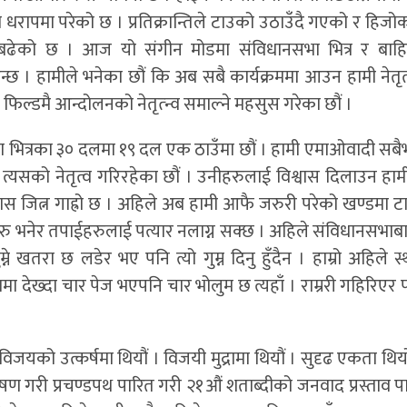
 धरापमा परेको छ । प्रतिक्रान्तिले टाउको उठाउँदै गएको र हिज
 बढेको छ । आज यो संगीन मोडमा संविधानसभा भित्र र बाह
ुन्छ । हामीले भनेका छौं कि अब सबै कार्यक्रममा आउन हामी नेत
फिल्डमै आन्दोलनको नेतृत्न्व समाल्ने महसुस गरेका छौं ।
 भित्रका ३० दलमा १९ दल एक ठाउँमा छौं । हामी एमाओवादी सबैभन
यसको नेतृत्व गरिरहेका छौं । उनीहरुलाई विश्वास दिलाउन हामी प
 जित्न गाह्रो छ । अहिले अब हामी आफै जरुरी परेको खण्डमा टा
रु भनेर तपाईहरुलाई पत्यार नलाग्न सक्छ । अहिले संविधानसभाबाट जे
्ने खतरा छ लडेर भए पनि त्यो गुम्न दिनु हुँदैन । हाम्रो अहिले स
मा देख्दा चार पेज भएपनि चार भोलुम छ त्यहाँ । राम्ररी गहिरिएर 
विजयको उत्कर्षमा थियौं । विजयी मुद्रामा थियौं । सुदृढ एकता थियो पार्
ेषण गरी प्रचण्डपथ पारित गरी २१औं शताब्दीको जनवाद प्रस्ताव 