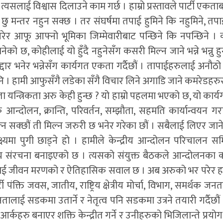
। त्यसलाई विश्वास दिलाउने काम गर्छ । हाम्रो प्रस्तावले पार्टी एकत
ु मन्तर नहुन सक्छ । तर संघर्षमा तपाई हुमिने कि नहुमिने, तपा
ेर आफू आफ्नो भूमिका जिम्मेवारीबाट पन्छिने कि नपन्छिने । क
ेको छ, कोहीलाई यो हुँदै नहुनेसँग कसरी मिल्न जाने भन्ने भन्नु हु
्दार भनेर भन्नेसँग कार्यगत एकता गर्दैछौं । तापाईहरुलाई अनौठ
 नि । हामी आफुसँगै लडेका सँगै विचार लिने अगाडि जाने कमरेडहरुसँ
्रीणता यन्त्रिकता अरु केही हुन्छ ? यो हाम्रो पहलमा भएको छ, यो
न्दोलन, क्रान्ति, परिवर्तन, सम्झौता, सहमति कार्यान्वयन 
ल्न सक्छौं ती मिल्न जरुरी छ भनेर गरेका छौं । सबैलाई लिएर जा
लक्ष्यमा पुगी छाड्ने हो । हामीले केन्द्रीय आन्दोलन परिचालन
ीय संरचना बनाइएको छ । त्यसको संयुक्त बैठकले आन्दोलनका का
लाई जीवन मरणको र ऐतिहासिक सवाल छ । अब अरुको भर परेर हाम
ी पंक्ति जवस, जातीय, राष्ट्रिय क्षेत्रीय मोर्चा, विभाग, समर्थक 
नतालाई सडकमा उतार्ने र नेतृत्व पनि सडकमा उत्रने तयारी गर्दैछौ
र्कहरु बनाएर शक्ति केन्द्रीत गर्ने र उनीहरुको भिजिलान्ते प्रयो