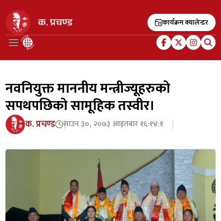
कार्यक्रम क्यालेन्डर
नवनियुक्त माननीय मन्त्रीज्यूहरुको
सपथपछिको सामूहिक तस्वीर।
क. प्रचण्ड
साउन ३०, २०७३ आइतबार १६:१४:१