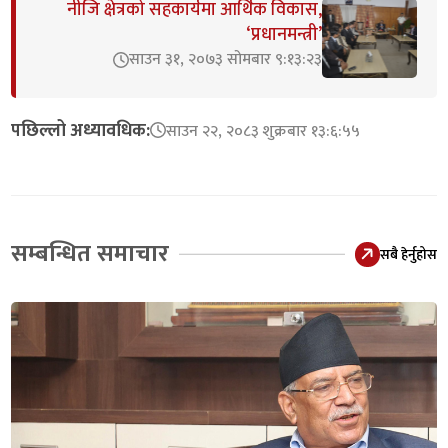
नीजि क्षेत्रको सहकार्यमा आर्थिक विकास,
‘प्रधानमन्त्री’
साउन ३१, २०७३ सोमबार ९:१३:२३
पछिल्लो अध्यावधिक:
साउन २२, २०८३ शुक्रबार १३:६:५५
सम्बन्धित समाचार
सबै हेर्नुहोस