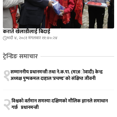
कराते खेलाडीलाई बिदाई
भदौ ४, २०८१ मंगलबार ११:४०:२४
ट्रेन्डिङ समाचार
१
सम्माननीय प्रधानमन्त्री तथा ने.क.पा. (माअाेवादी) केन्द्र
अध्यक्ष पुष्पकमल दाहाल ‘प्रचण्ड’ काे संक्षिप्त जीवनी
२
विश्वको वर्तमान समस्या दक्षिणको मौलिक ज्ञानले समाधान
गर्छ प्रधानमन्त्री