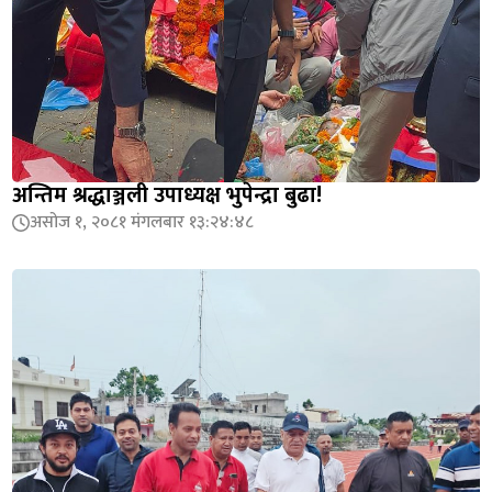
अन्तिम श्रद्धाञ्जली उपाध्यक्ष भुपेन्द्रा बुढा!
असोज १, २०८१ मंगलबार १३:२४:४८