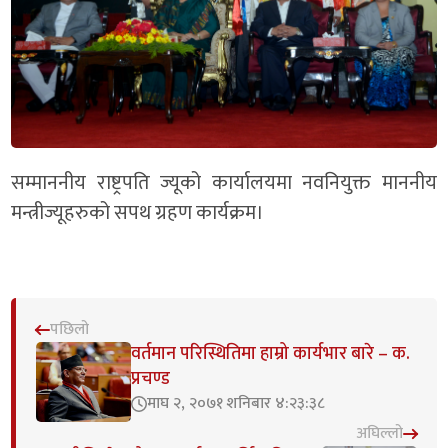
सम्माननीय राष्ट्रपति ज्यूको कार्यालयमा नवनियुक्त माननीय
मन्त्रीज्यूहरुको सपथ ग्रहण कार्यक्रम।
पछिलो
वर्तमान परिस्थितिमा हाम्रो कार्यभार बारे – क.
प्रचण्ड
माघ २, २०७१ शनिबार ४:२३:३८
अघिल्लो