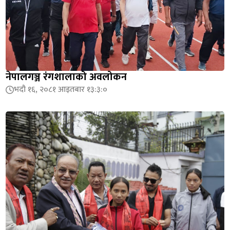
नेपालगञ्ज रंगशालाको अवलोकन
भदौ १६, २०८१ आइतबार १३:३:०